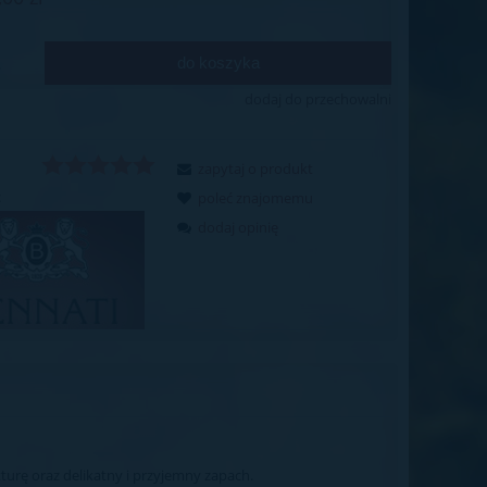
do koszyka
.
dodaj do przechowalni
zapytaj o produkt
:
poleć znajomemu
dodaj opinię
turę oraz delikatny i przyjemny zapach.