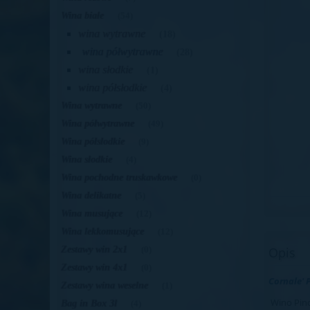
Wina białe
(54)
wina wytrawne
(18)
wina półwytrawne
(28)
wina słodkie
(1)
wina półsłodkie
(4)
Wina wytrawne
(50)
Wina półwytrawne
(49)
Wina półsłodkie
(9)
Wina słodkie
(4)
Wina pochodne truskawkowe
(0)
Wina delikatne
(5)
Wina musujące
(12)
Wina lekkomusujące
(12)
Zestawy win 2x1
Opis
(0)
Zestawy win 4x1
(0)
Cornale' 
Zestawy wina weselne
(1)
Wino Pino
Bag in Box 3l
(4)