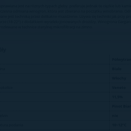
prawiana jest na różnych typach gleby, preferuje jednak te ciężkie lub kami
wczesna odmiana winogron, która jest zbierana na początku winobrania. O
e jest techniką przez delikatne miażdżenie. Używa się techniki jak przy pr
rze (18-22°) z dodatkiem wyselekcjonowanych drożdży. Winogrona Garganega z
rozlewane w technice sterylnej mikrofiltracji na zimno.
óły
Półwytra
ina
Białe
Włochy
 okolice
Veneto
11,5%
Pinot Bia
elvin
nie
tura podania
10~12°C