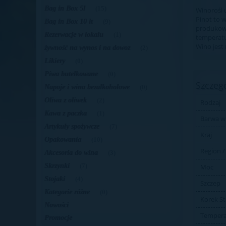
Bag in Box 5l
(15)
Winorośl u
Pinot to 
Bag in Box 10 lt
(9)
produkowan
Rezerwacje w lokalu
(1)
temperatu
Wino jest 
żywność na wynos i na dowoz
(2)
Likiery
(0)
Piwa butelkowane
(0)
Szczeg
Napoje i wina bezalkoholowe
(0)
Oliwa z oliwek
(2)
Rodzaj
Kawa z paczka
(1)
Barwa w
Artykuły spożywcze
(7)
Kraj
Opakowania
(10)
Region /
Akcesoria do wina
(3)
Skrzynki
(7)
Moc
Stojaki
(4)
Szczep
Kategorie różne
(0)
Korek St
Nowości
Tempera
Promocje