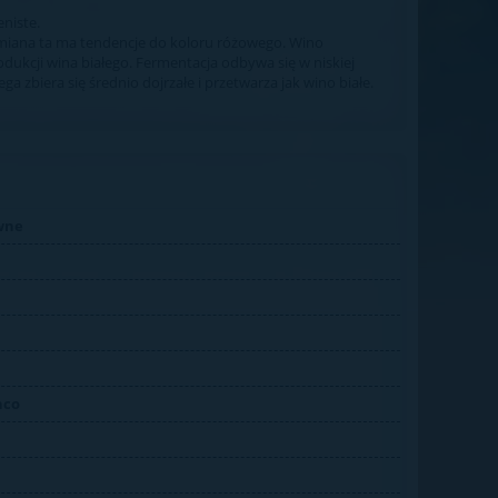
eniste.
dmiana ta ma tendencje do koloru różowego. Wino
odukcji wina białego. Fermentacja odbywa się w niskiej
biera się średnio dojrzałe i przetwarza jak wino białe.
wne
nco