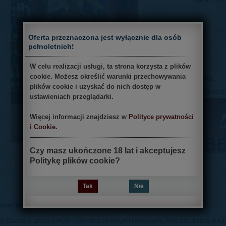
szt
×
Oferta przeznaczona jest wyłącznie dla osób
pełnoletnich!
W celu realizacji usługi, ta strona korzysta z plików
cookie. Możesz określić warunki przechowywania
Ocena:
plików cookie i uzyskać do nich dostęp w
Producent
ustawieniach przeglądarki.
Więcej informacji znajdziesz w
Polityce prywatności
i Cookie
.
Czy masz ukończone 18 lat i akceptujesz
Politykę plików cookie?
Tak
Nie
Pinot Bianco D.O.C.
t Bianco o jasno żółtym kolorze z zielonymi refleksami. Posiada dobrą struk