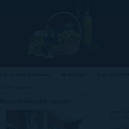
nas - Enoteka w Radomiu
Menu lokalu
Franczyza 100 %
o Veneto DOC Cornale'
Bianco Veneto DOC Cornale'
Dostępnoś
Wysyłka w
38
Cena: