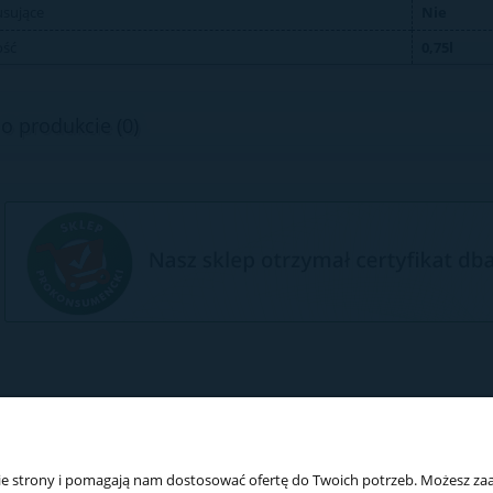
sujące
Nie
ość
0,75l
o produkcie (0)
nie strony i pomagają nam dostosować ofertę do Twoich potrzeb. Możesz zaa