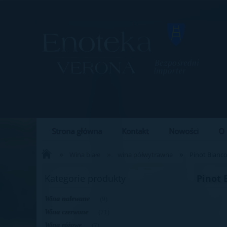
Strona główna
Kontakt
Nowości
O 
Blog
Bezpieczne zakupy
»
»
»
Wina białe
wina półwytrawne
Pinot Bianc
Kategorie produkty
Pinot 
Wina nalewane
(9)
Wina czerwone
(71)
Wina różowe
(7)