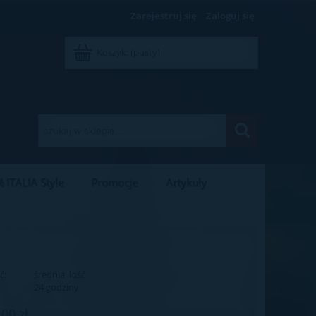
Zarejestruj się
Zaloguj się
Koszyk:
(pusty)
 ITALIA Style
Promocje
Artykuły
ć:
średnia ilość
:
24 godziny
,00 zł