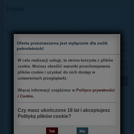
Stojaki
Stojak drewniany na 18 butelek
×
Oferta przeznaczona jest wyłącznie dla osób
Dostępność:
mała ilość
pełnoletnich!
Wysyłka w:
24 godziny
W celu realizacji usługi, ta strona korzysta z plików
Cena:
399,00 zł
cookie. Możesz określić warunki przechowywania
plików cookie i uzyskać do nich dostęp w
ustawieniach przeglądarki.
do koszyka
Więcej informacji znajdziesz w
Polityce prywatności
i Cookie
.
Czy masz ukończone 18 lat i akceptujesz
Politykę plików cookie?
Tak
Nie