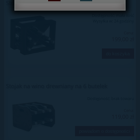
Stojak na wino drewniany na 12 butelek
Dostępność:
mała ilość
Wysyłka w:
24 godziny
Cena:
199,00 zł
do koszyka
Stojak na wino drewniany na 6 butelek
Dostępność:
brak towaru
Cena:
119,00 zł
powiadom o dostępności