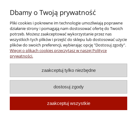
Dbamy o Twoją prywatność
Pliki cookies i pokrewne im technologie umożliwiają poprawne
działanie strony i pomagają nam dostosować ofertę do Twoich
potrzeb. Możesz zaakceptować wykorzystanie przez nas
wszystkich tych plików i przejść do sklepu lub dostosować użycie
plików do swoich preferencji, wybierając opcję "Dostosuj zgody".
Więcej o plikach cookies przeczytasz w naszej Polityce
Pomoc
prywatności.
Dostawa i płatności
zaakceptuj tylko niezbędne
dostosuj zgody
Moje konto
zaakceptuj wszystkie
Enoteka Verona
Wykonanie:
megano.pl
pokaż pełną wersję strony
Sklep internetowy Shoper.pl